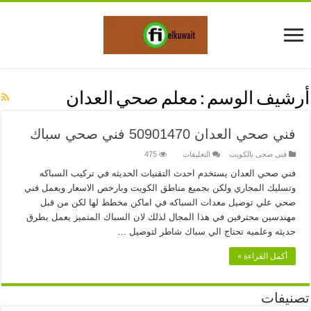
أرشيف الوسم :
معلم صحي العدان
فني صحي العدان 50901470 فني صحي سباك
على
فنى صحى بالكويت
التعليقات
475
فني
صحي
فني صحي العدان يستخدم احدث التقنيات الحديثه في تركيب السباكه
العدان
وتسليك المجاري ولكن بجميع مناطق الكويت وبارخص الاسعار ويعمل فني
50901470
فني
صحي علي توصيل معدات السباكه في اماكن مخطط لها لكن من قبل
صحي
سباك
مهندسين محترفين في هذا المجال لذلك لان السباك المتميز يعمل بطرق
مغلقة
حديثه وعلميه تحتاج الي سباك شاطر لتوصيل …
أكمل القراءة »
تصنيفات