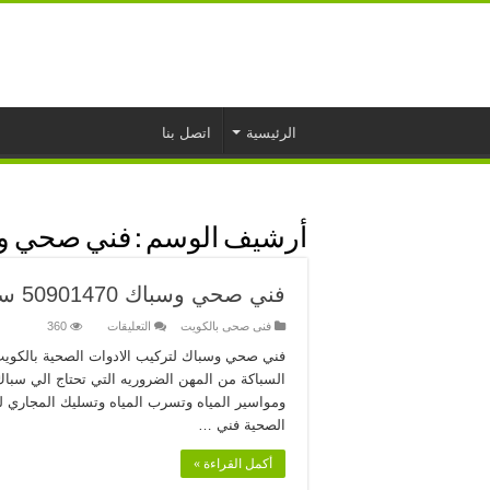
الرئيسية
اتصل بنا
أرشيف الوسم :
فني صحي وس
فني صحي وسباك 50901470 سباك صحي الكويت
على
فنى صحى بالكويت
التعليقات
360
فني
صحي
فني صحي وسباك لتركيب الادوات الصحية بالكويت خ
وسباك
السباكة من المهن الضروريه التي تحتاج الي سبا
50901470
سباك
ومواسير المياه وتسرب المياه وتسليك المجاري
صحي
الصحية فني …
الكويت
مغلقة
أكمل القراءة »