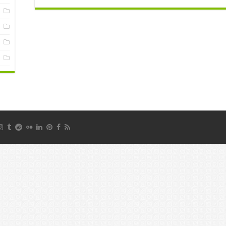
س
ع
ف
م