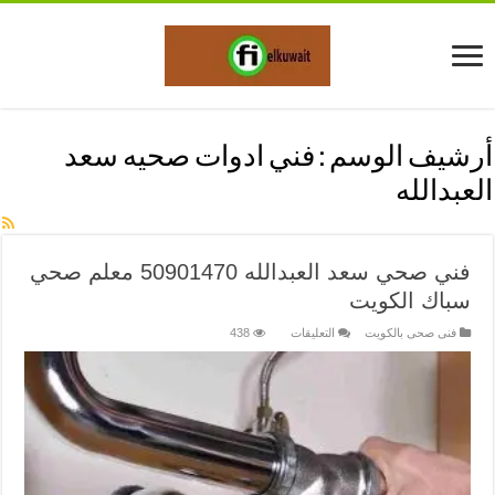
أرشيف الوسم :
فني ادوات صحيه سعد
العبدالله
فني صحي سعد العبدالله 50901470 معلم صحي
سباك الكويت
على
فنى صحى بالكويت
التعليقات
438
فني
صحي
سعد
العبدالله
50901470
معلم
صحي
سباك
الكويت
مغلقة