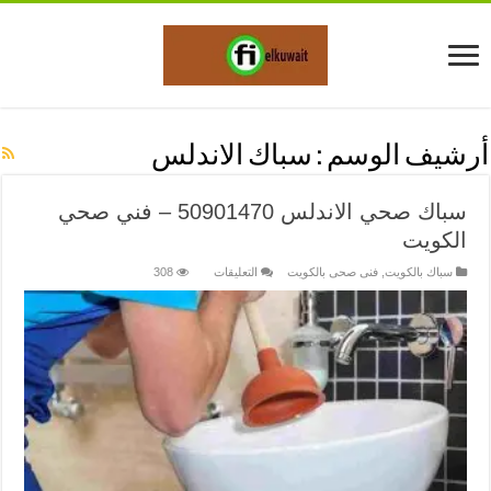
أرشيف الوسم :
سباك الاندلس
سباك صحي الاندلس 50901470 – فني صحي
الكويت
على
سباك بالكويت
,
فنى صحى بالكويت
التعليقات
308
سباك
صحي
الاندلس
50901470
–
فني
صحي
الكويت
مغلقة