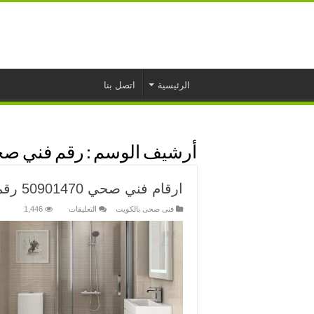
الرئيسية
اتصل بنا
أرشيف الوسم :
رقم فني صح
ارقام فني صحي 50901470 رقم صحي الكويت 24 ساعه
على
فنى صحى بالكويت
التعليقات
1,446
ارقام
فني
صحي
50901470
رقم
صحي
الكويت
24
ساعه
مغلقة