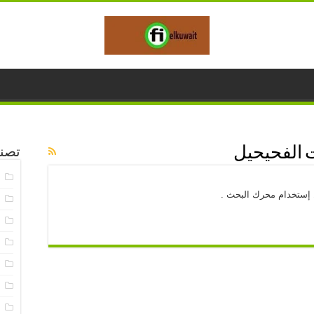
الفحيحيل
تصن
ا
 إستخدام محرك البحث .
خ
خ
خ
خ
خ
خ