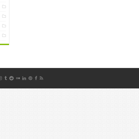
س
ع
ف
م