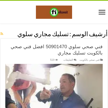
أرشيف الوسم :
تسليك مجاري سلوي
فني صحي سلوي 50901470 افضل فني صحي
بالكويت تسليك مجاري
على
فنى صحى بالكويت
التعليقات
519
فني
صحي
سلوي
50901470
افضل
فني
صحي
بالكويت
تسليك
مجاري
مغلقة