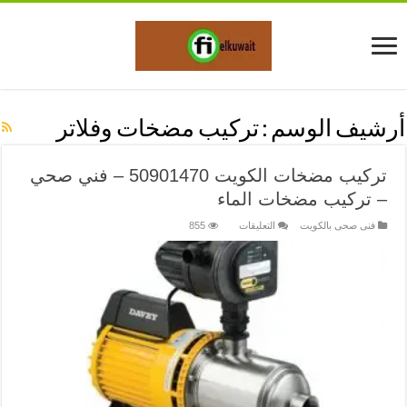
أرشيف الوسم :
تركيب مضخات وفلاتر
تركيب مضخات الكويت 50901470 – فني صحي
– تركيب مضخات الماء
على
فنى صحى بالكويت
التعليقات
855
تركيب
مضخات
الكويت
50901470
–
فني
صحي
–
تركيب
مضخات
الماء
مغلقة