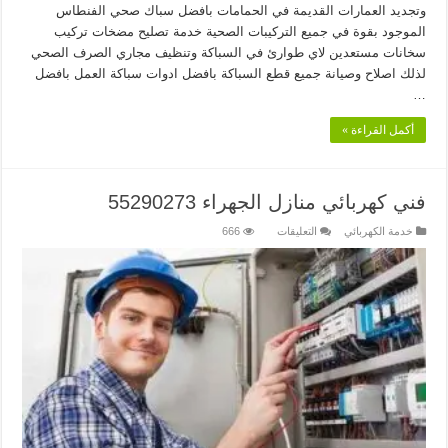
وتجديد العمارات القديمة في الحمامات بافضل سباك صحي الفنطاس
الموجود بقوة في جميع التركيبات الصحية خدمة تصليح مضخات تركيب
سخانات مستعدين لاي طوارئ في السباكة وتنظيف مجاري الصرف الصحي
لذلك اصلاح وصيانة جميع قطع السباكة بافضل ادوات سباكة العمل بافضل
…
أكمل القراءة »
فني كهربائي منازل الجهراء 55290273
على
خدمة الكهربائي
التعليقات
666
فني
كهربائي
منازل
الجهراء
55290273
مغلقة