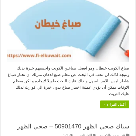
خيطان
50303335
–
صباغ
بيوت
مغلقة
صباغ الكويت خيطان وهو افضل صباغين الكويت واحسنهم خبرة بذلك
ونتيجة لذلك لن تتعب في البحث عن معلم صبغ لدهان منزلك ان تختار صباغ
شاطر ليس بالامر السهل ولذلك عليك البحث طويلا لايجاده و لكن معظم
الاوقات يمكن أن تؤدي عملية اختيار صباغ بدون خبرة الي كوارث لذلك
عليك التريث …
أكمل القراءة »
سباك صحي الظهر 50901470 – صحي الظهر
على
فنى صحى بالكويت
التعليقات
171