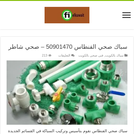
سباك صحي الفنطاس 50901470 – صحي شاطر
على
سباك بالكويت
,
فنى صحى بالكويت
التعليقات
213
سباك
صحي
الفنطاس
50901470
–
صحي
شاطر
مغلقة
سباك صحي الفنطاس نقوم بتأسيس وتركيب السباكة في القسائم الجديدة