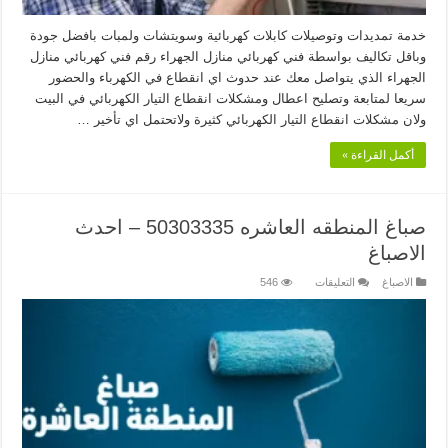
خدمة تمديدات وتوصيلات كابلات كهربائية وسويتشات ولمبات بافضل جودة
وباقل تكاليف بواسطة فني كهربائي منازل الجهراء رقم فني كهربائي منازل
الجهراء الذي يتواصل معك عند حدوث اي انقطاع في الكهرباء والحضور
سريعا لمتابعة وتصليح اعطال ومشكلات انقطاع التيار الكهربائي في البيت
ولان مشكلات انقطاع التيار الكهربائي كثيرة ولاتحتمل اي تأخير …
أكمل القراءة »
صباغ المنطقه العاشره 50303335 – احدث
الاصباغ
على
الاصباغ
التعليقات
546
صباغ
المنطقه
العاشره
50303335
–
احدث
الاصباغ
مغلقة