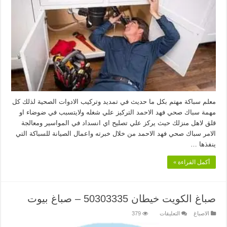
50901470
–
صحي
بالكويت
مغلقة
معلم سباكة مهتم بكل ما حديث في تمديد وتركيب الادوات الصحية لذلك كل
مهمة سباك صحي فهد الاحمد التركيز علي شغله ولايتسبب في ضوضاء او
قلق لاهل منزلك حيث يركز علي تصليح اي انسداد في المواسير ومعالجة
الامر سباك صحي فهد الاحمد من خلال خبرته واعمال الصيانة للسباكة التي
ينفذها …
أكمل القراءة »
صباغ الكويت خيطان 50303335 – صباغ بيوت
على
الاصباغ
التعليقات
379
صباغ
الكويت