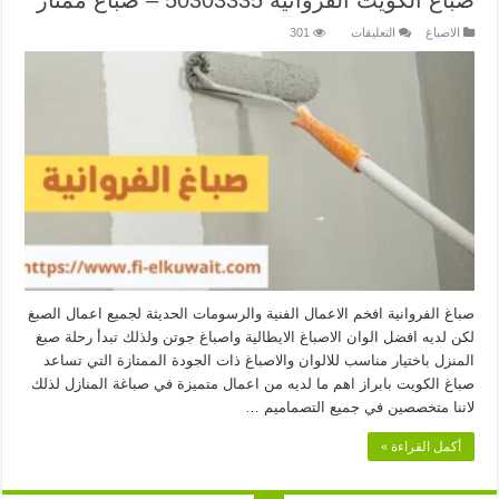
صباغ الكويت الفروانية 50303335 – صباغ ممتاز
على
الاصباغ
التعليقات
301
صباغ
الكويت
الفروانية
50303335
–
صباغ
ممتاز
مغلقة
صباغ الفروانية افخم الاعمال الفنية والرسومات الحديثة لجميع اعمال الصبغ
لكن لديه افضل الوان الاصباغ الايطالية واصباغ جوتن ولذلك تبدأ رحلة صبغ
المنزل باختيار مناسب للالوان والاصباغ ذات الجودة الممتازة التي تساعد
صباغ الكويت بابراز اهم ما لديه من اعمال متميزة في صباغة المنازل لذلك
لاننا متخصصين في جميع التصماميم …
أكمل القراءة »