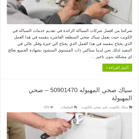
شركتنا من افضل شركات السباكة الرائدة في تقديم خدمات السباكه في
الكويت حيث يعمل سباك صحي المنطقه العاشره بنفسه في هذا العمل
الذي يحتاج بنفسه في هذا العمل الذي يحتاج الي خبرة وفكر عالي في
التنفيذ لذلك نحن لدينا سباكين ذات المستوي المنشود بشهادة الجميع نعالج
اي مشكلة بدون تاخير …
أكمل القراءة »
سباك صحي المهبوله 50901470 – صحي
المهبولة
على
سباك بالكويت
,
فنى صحى بالكويت
التعليقات
159
سباك
صحي
المهبوله
50901470
–
صحي
المهبولة
مغلقة