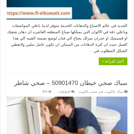
الجديد في عالم الاصباغ والدهانات الحديثة متوفر لدينا باعلي المواصفات
وباعلي دقة في الالوان التي يمتلكها صباغ المنطقه العاشره ان دهان شقتك
او قسيمتك او جدران منزلك يحتاج الي فنان لوضع بصمته الفنيه الي هذا
العمل حيث ان كثرة الدهانات من الممكن ان تكون عامل سلبي ولاتعطي
الشكل المطلوب في …
أكمل القراءة »
سباك صحي خيطان 50901470 – صحي شاطر
على
سباك بالكويت
,
فنى صحى بالكويت
التعليقات
204
سباك
صحي
خيطان
50901470
–
صحي
شاطر
مغلقة