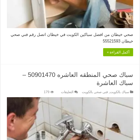
صحي خيطان من افضل سباكين الكويت في خيطان اتصل رقم فني صحي
خيطان 55521593
أكمل القراءة »
سباك صحي المنطقه العاشره 50901470 –
سباك العاشرة
على
سباك بالكويت
,
فنى صحى بالكويت
التعليقات
179
سباك
صحي
المنطقه
العاشره
50901470
–
سباك
العاشرة
مغلقة