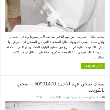
تحديد مكان التسريب امر مهم لنا في معالجة الامر سريعا وتلافي الخسائر
ولكن سباك صحي المهبوله يعالج المشكلة التي من الممكن ان نتعرض لها
حيال ذلك فيجب علينا ان نسرع من تصليح البايب المكسور او الذي حدث له
تسريب لذلك فيرجي اخذ الحيطة منكم وابلاغنا باي اعطال او مشكلات
سباك …
أكمل القراءة »
سباك صحي فهد الاحمد 50901470 – صحي
بالكويت
على
سباك بالكويت
,
فنى صحى بالكويت
التعليقات
152
سباك
صحي
فهد
الاحمد