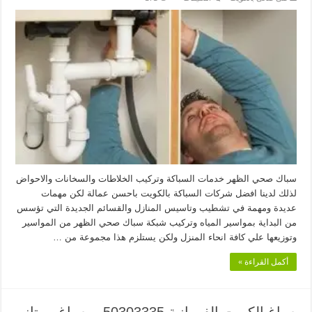
سباك
صحي
الظهر
50901470
–
صحي
الظهر
مغلقة
سباك صحي الظهر خدمات السباكة وتركيب الخلاطات والسخانات والاحواض
لذلك لدينا افضل شركات السباكة بالكويت باحسن عمالة لكن مهمات
عديدة ومهمة في تشطيب وتاسيس المنازل والقسائم الجديدة التي تؤسس
من البداية بمواسير المياه وتركيب شبكة سباك صحي الظهر من المواسير
وتوزيعها علي كافة انحاء المنزل ولكن يستلزم هذا مجموعة من …
أكمل القراءة »