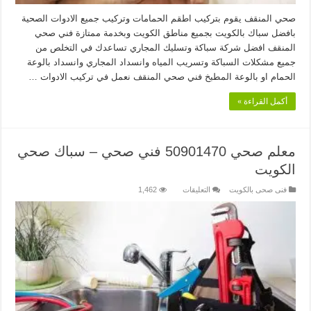
صحي المنقف يقوم بتركيب اطقم الحمامات وتركيب جميع الادوات الصحية
بافضل سباك بالكويت بجميع مناطق الكويت وبخدمة ممتازة فني صحي
المنقف افضل شركة سباكة وتسليك المجاري تساعدك في التخلص من
جميع مشكلات السباكة وتسريب المياه وانسداد المجاري وانسداد بالوعة
الحمام او بالوعة المطبخ فني صحي المنقف نعمل في تركيب الادوات …
أكمل القراءة »
معلم صحي 50901470 فني صحي – سباك صحي
الكويت
على
فنى صحى بالكويت
التعليقات
1,462
معلم
صحي
50901470
فني
صحي
–
سباك
صحي
الكويت
مغلقة