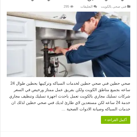
على
فنى صحى بالكويت
التعليقات
295
فني
صحي
حطين
50901470
فني
صحي
مغلقة
صحي حطين فني صحي حطين لخدمات السباكه وتركيبها بحطين طوال 24
ساعه بجميع مناطق الكويت ولكن بفريق عمل ممتاز ورخيص في السعر
شركات تسليك مجاري بالكويت تعمل باحدث اجهزة تسليك وتنظيف مجاري
خدمة 24 ساعه لكن مستعدين لاي طارئ لديك فني صحي حطين لذلك ان
خدمات السباكه وصيانة الادوات الصحية …
أكمل القراءة »