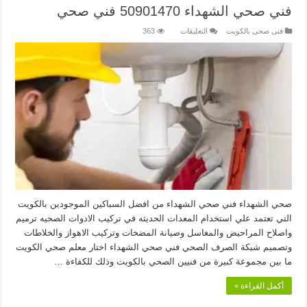
فني صحي الشهداء 50901470 فني صحي
على
فنى صحى بالكويت
التعليقات
363
فني
صحي
الشهداء
50901470
فني
صحي
مغلقة
صحي الشهداء فني صحي الشهداء من افضل السباكين الموجودين بالكويت
التي تعتمد علي استخدام المعدات الحديثه في تركيب الادوات الصحيه ترميم
واصلاح المراحيض والمغاسل وصيانة المضخات وتركيب الاهواز والخلاطات
وتصميم شبكة الصرف الصحي فني صحي الشهداء اختار معلم صحي الكويت
ما بين مجموعة كبيرة من فنيين الصحي بالكويت وذلك للكفاءة …
أكمل القراءة »