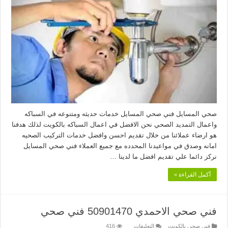
المسايل
50901470
سباك
مغلقة
صحي المسايل فني صحي المسايل خدمات حديثه ومتنوعه في السباكه
واعمال التمديد الصحي نحن الافضل في اعمال السباكه بالكويت لذلك هدفنا
هو ارضاء عملائنا من خلال تقديم احسن وافضل خدمات التركيب الصحيه
امانه وصدق في مواعيدنا المحدده مع جميع العملاء فني صحي المسايل
نركز دائما علي تقديم افضل ما لدينا …
أكمل القراءة »
فني صحي الاحمدي 50901470 فني صحي
على
فنى صحى بالكويت
التعليقات
416