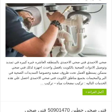
فني
صحي
الاحمدي
50901470
فني
صحي
مغلقة
صحي الاحمدي فني صحي الاحمدي بالمنطقه العاشره خبره كبيره في تمديد
وتوصيل الادوات الصحية بالكويت بافضل واحدث اجهزة لذلك فني صحي
متمكن يستطيع العمل تحت ظروف صعبه وخصوصا التمديدات الصحية في
البر والمخيمات بجميع مناطق الكويت فني صحي الاحمدي احصل علي هذه
الخدمات التاليه : تركيب مضخات مياه – تركيب …
أكمل القراءة »
فني صحي حطين 50901470 فني صحي