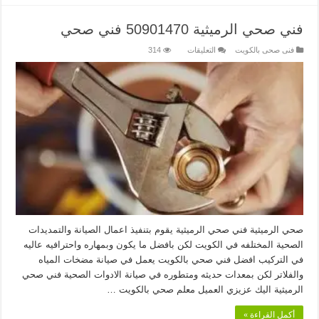
فني صحي الرميثية 50901470 فني صحي
على
فنى صحى بالكويت
التعليقات
314
فني
صحي
الرميثية
50901470
فني
صحي
مغلقة
صحي الرميثية فني صحي الرميثية يقوم بتنفيذ اعمال الصيانة والتمديدات
الصحية المختلفه في الكويت لكن بافضل ما يكون وبمهاره واحترافيه عاليه
في التركيب افضل فني صحي بالكويت يعمل في صيانة مضخات المياه
والفلاتر لكن بمعدات حديثه ومتطوره في صيانة الادوات الصحية فني صحي
الرميثية اليك عزيزي العميل معلم صحي بالكويت …
أكمل القراءة »