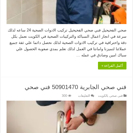
صحي الفحيحيل فني صحي الفحيحيل تركيب الادوات الصحية 24 ساعه لذلك
سرعة في انجاز اعمال السباكة والتركيبات الصحية في الكويت نعمل بكل
دقة واحترافية في تركيب الادوات الصحية لذلك نحصل دائما علي ثقة جميع
عملائنا لتميزنا وامانتا في العمل لذلك نعلم بمدي صعوبة الحصول علي
سباك امين وصادق في عمله …
أكمل القراءة »
فني صحي الجابرية 50901470 فني صحي
على
فنى صحى بالكويت
التعليقات
300
فني
صحي
الجابرية
50901470
فني
صحي
مغلقة