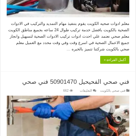
معلم ادوات صحيه الكويت يقوم بتنفيذ مهام التمديد والتركيب في الادوات
الصحية بالكويت بافضل خدمة تركيب طوال 24 ساعه بجميع مناطق الكويت
معلم صحي نعتمد علي احدث ادوات تركيب الادوات الصحية لتسهيل وانجاز
جميع الاعمال الصحية في اسرع وقت وفي وقت محدد مع العميل معلم
صحي بالكويت شركتنا تتميز بالخبره …
أكمل القراءة »
فني صحي الفحيحيل 50901470 فني صحي
على
فنى صحى بالكويت
التعليقات
662
فني
صحي
الفحيحيل
50901470
فني
صحي
مغلقة