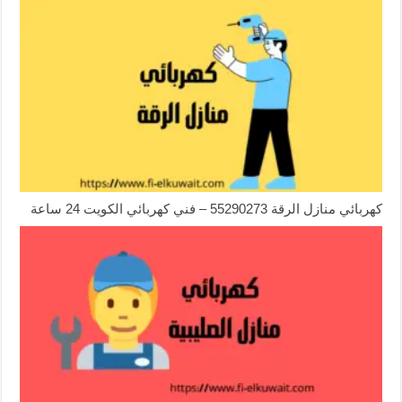
كهربائي منازل الرقة 55290273 – فني كهربائي الكويت 24 ساعة