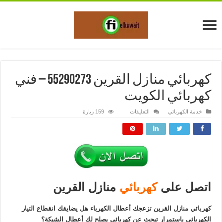
كهربائي منازل القرين 55290273 – فني
كهربائي الكويت
على
خدمة الكهربائي
التعليقات
159 زيارة
كهربائي
منازل
القرين
55290273
–
فني
كهربائي
الكويت
مغلقة
اتصل على
كهربائي
منازل القرين
كهربائي منازل القرين تزعجك أعطال الكهرباء هل يضايقك انقطاع التيار
الكهربائي باستمرار تبحث عن كهربائي يصلح لك أعطال الشبكة؟