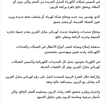
في تأسيس شبكات الكهرباء للمنزل الجديدة من الصفر ولكن بدون أي
أخطاء، ويحقق نتائج باهرة ورائعة للزبون
الذي يؤسس بيت جديد ويحتاج شبكة كهرباء، أو يشطب شقة جديدة ويريد
تغيير الشبكة القديمة، أو ينشئ مصنع
ويحتاج تمديدات وخطوط جديدة، كهربائي منازل القرين يقدم حصيلة تجاربه
العميقة وخبرته الرائعة ويعطي نتائج
مدهشة إصلاح وصيانة لشتى أنواع الأعطال في الشبكات والعدادات
الكهربائية، ولديه فنيين ومهندسين متخصصين
في الكهرباء يقومون بعمل كل التمديدات الكهربائية وتأسيس الشبكات،
كهربائي منازل القرين يوفر كل التقنيات الحديثة
والرائعة خلال الفترة الزمنية المحددة اتصل على رقم كهربائي منازل القرين
لأنه يتعامل مع الزبون بمصداقية عالية وثقة
واحترام ويلتزم بتحقيق كافة رغبات الزبون وتسليمه أفضل النتائج، ولكن
بأسعار مرضية ومناسبة للزبون وفي متناول الجميع،