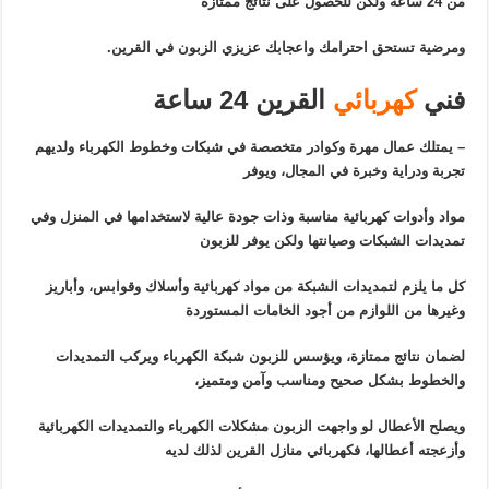
من 24 ساعة ولكن للحصول على نتائج ممتازة
ومرضية تستحق احترامك واعجابك عزيزي الزبون في القرين.
فني
كهربائي
القرين 24 ساعة
– يمتلك عمال مهرة وكوادر متخصصة في شبكات وخطوط الكهرباء ولديهم
تجربة ودراية وخبرة في المجال، ويوفر
مواد وأدوات كهربائية مناسبة وذات جودة عالية لاستخدامها في المنزل وفي
تمديدات الشبكات وصيانتها ولكن يوفر للزبون
كل ما يلزم لتمديدات الشبكة من مواد كهربائية وأسلاك وقوابس، وأباريز
وغيرها من اللوازم من أجود الخامات المستوردة
لضمان نتائج ممتازة، ويؤسس للزبون شبكة الكهرباء ويركب التمديدات
والخطوط بشكل صحيح ومناسب وآمن ومتميز،
ويصلح الأعطال لو واجهت الزبون مشكلات الكهرباء والتمديدات الكهربائية
وأزعجته أعطالها، فكهربائي منازل القرين لذلك لديه