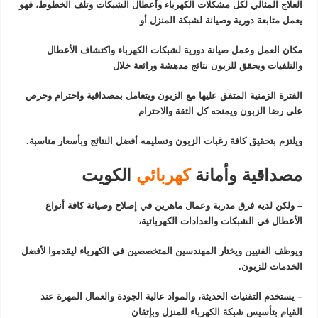
العلاج المثالي لكل مشكلات الكهرباء وأعطال الشبكات وتلف الخطوط، فهو
يعمل متابعة دورية وصيانة لشبكة المنزل أو
مكان العمل وعمل صيانة دورية لشبكات الكهرباء واكتشاف الأعطال
والتلفيات ويحقق للزبون نتائج مدهشة ورائعة خلال
الفترة الزمنية المتفق عليها مع الزبون ويتعامل بمصداقية واحترام وحرص
على رضا الزبون ويمنحه كل الثقة والاحترام
ويلتزم بتحقيق كافة رغبات الزبون وتسليمه أفضل النتائج وبأسعار مناسبة.
مصداقية وأمانة
كهربائي
الكويت
– ولكن لديه فرق مدربة وعمال ماهرين في إصلاح وصيانة كافة أنواع
الأعطال في الشبكات والعدادات الكهربائية،
ويوظف الفنيين ويختار المهندسين المتخصصين في الكهرباء ليقدموا لأفضل
الخدمات للزبون.
– يستخدم التقنيات الحديثة، والمواد عالية الجودة والعمال المهرة عند
القيام بتأسيس شبكة الكهرباء للمنزل وبإتقان