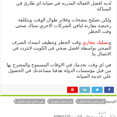
لديه افضل العماله المدربه في صيانة اي طارئ في
السباكة
ولكن تصليح مضخات وفلاتر طوال الوقت وبتكلفة
رخيصة مقارنة لباقي الشركات الاخري سباك صحي
وقت الحظر
و
تسليك مجاري
وقت الحظر وتنظيف انسداد الصرف
الصحي بواسطة افضل صحي في الكويت لاتتردد في
الاتصال بنا
في اي وقت نخدمك في الاوقات المسموح والمصرح بها
من قبل مؤسسات الدولة هدفنا مساعدتك في الحصول
علي خدمة الصيانة
الوسوم
فني صحي اثناء الحظر
فني صحي طوارئ
فني صحي وقت الحظر
السابق
تركيب مضخات الكويت 50901470