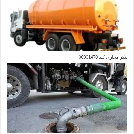
تنكر مجاري كبد 00901470