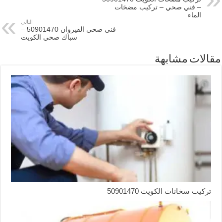
– فني صحي – تركيب مضخات
الماء
التالي
فني صحي القيروان 50901470 –
سباك صحي الكويت
مقالات مشابهة
تركيب سخانات الكويت 50901470