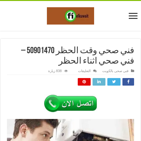
فني صحي وقت الحظر 50901470 –
فني صحي اثناء الحظر
على
فنى صحى بالكويت
التعليقات
838 زيارة
فني
صحي
وقت
الحظر
50901470
–
فني
صحي
اثناء
الحظر
مغلقة