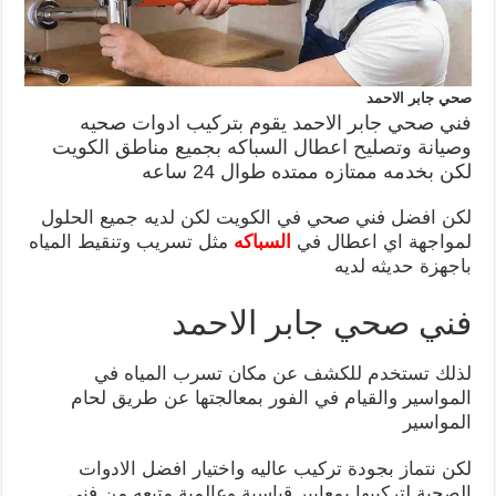
صحي جابر الاحمد
فني صحي جابر الاحمد يقوم بتركيب ادوات صحيه
وصيانة وتصليح اعطال السباكه بجميع مناطق الكويت
لكن بخدمه ممتازه ممتده طوال 24 ساعه
لكن افضل فني صحي في الكويت لكن لديه جميع الحلول
لمواجهة اي اعطال في
السباكه
مثل تسريب وتنقيط المياه
باجهزة حديثه لديه
فني صحي جابر الاحمد
لذلك تستخدم للكشف عن مكان تسرب المياه في
المواسير والقيام في الفور بمعالجتها عن طريق لحام
المواسير
لكن نتماز بجودة تركيب عاليه واختيار افضل الادوات
الصحية لتركيبها بمعايير قياسية وعالمية متبعه من فني