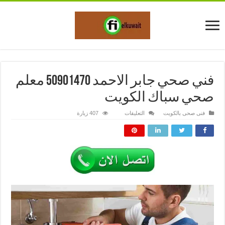
فني صحي جابر الاحمد 50901470 معلم
صحي سباك الكويت
على
فنى صحى بالكويت
التعليقات
407 زيارة
فني
صحي
جابر
الاحمد
50901470
معلم
صحي
سباك
الكويت
مغلقة