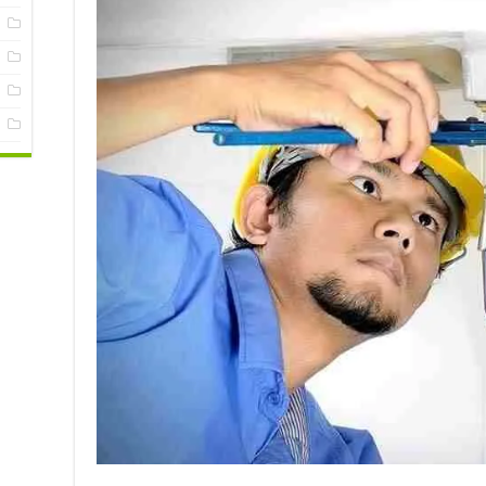
س
ع
ف
م