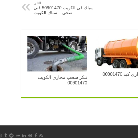
التالي
سباك في الكويت 50901470 فني
صحي – سباك الكويت
بد 00901470
تنكر سحب مجاري الكويت
00901470