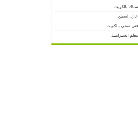
باك بالكويت
ازل اسطح
نى صحى بالكويت
علم السيراميك