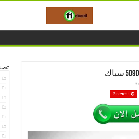
تصن
ا
خ
Pinterest
خ
خ
خ
خ
خ