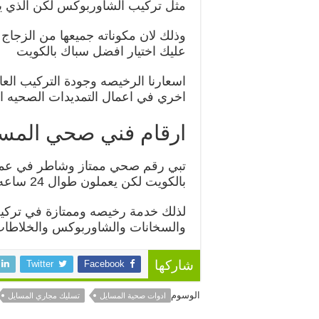
مثل تركيب الشاوربوكس لكن الذي يح
وذلك لان مكوناته جميعها من الزجاج 
عليك اختيار افضل سباك بالكويت
اسعارنا الرخيصه وجودة التركيب الع
اخري في اعمال التمديدات الصحيه ال
ارقام فني صحي المس
تبي رقم صحي ممتاز وشاطر في عمله
بالكويت لكن يعملون طوال 24 ساعه
لذلك خدمة رخيصه وممتازة في تركي
والسخانات والشاوربوكس والخلاطا
Twitter
Facebook
شاركها
الوسوم
ادوات صحية المسايل
تسليك مجاري المسايل