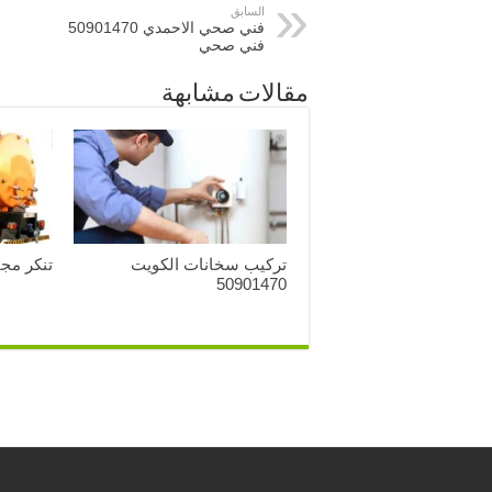
السابق
فني صحي الاحمدي 50901470
فني صحي
مقالات مشابهة
تركيب سخانات الكويت
تنكر مجاري ك
50901470