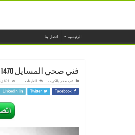
الرئيسية
اتصل بنا
فني صحي المسايل 50901470 سباك
على
فنى صحى بالكويت
التعليقات
621 زيارة
فني
صحي
LinkedIn
Twitter
Facebook
المسايل
50901470
سباك
مغلقة