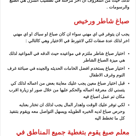
لذلك حيث من المعروف ان اخر مرحله في تطشيب المنزل هي الصبغ
والرسومات .
صباغ شاطر ورخيص
يجب ان يتوفر في اي مهني سواء ان كان صباغ او سباك او اي مهني
اخر لذلك عدة صفات لكي لاتتورط في الاختيار وهي كالتالي :
اختيار صباغ شاطر ملتزم في مواعيده حيث الدقه في المواعيد لذلك
هي ميزة الصباغ الشاطر
اختيار صباغ يستخدم افضل الخامات الحديثه والجيده في صباغة غرف
النوم وغرف الاطفال
قبل اختيار صباغ معين يجب عليك معاينة بعض من اعماله لذلك كي
يتسني لك معرفة اعماله والحكم عليها من خلال صور او زيارة اقرب
مكان تم عمل اصباغ فيه
لكي توفر عليك الوقت واهدار المال يجب لذلك ان تختار بعنايه
وحرص صباغ لديه الخبره الطويله ويسهل التواصل معه ويقوم بتنفيذ
كل ما تخطط اليه
معلم صبغ يقوم بتغطية جميع المناطق في