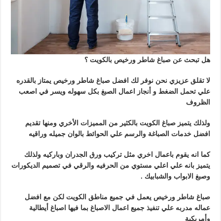
هل تبحث عن صباغ شاطر ورخيص بالكويت ؟
لا تقلق عزيزي نحن نوفر لك افضل صباغ شاطر ورخيص يمتاز بالقدره
علي تحمل الضغط و أنجاز اعمال الصبغ بكل سهوله ويسر في اصعب
الظروف
ولذلك يتميز صباغ الكويت بالكثير من المميزات الأخري ومنها تقديم
افضل خدمات الصباغة والرسم علي الحوائط بالوان جميله وراقيه
كما انه يقوم باعمال اخري مثل تركيب ورق الجدران وباركيه ولذلك
يتميز بانه علي اعلي مستوي من الحرفيه والرقي في تصميم الديكورات
وصبغ الابواب والشبابيك .
صباغ شاطر ورخيص يعمل في جميع مناطق الكويت لكن مع افضل
عماله مدربه علي تنفيذ جميع اعمال الاصباغ بما فيها اصباغ أيطالية
وأمريكية