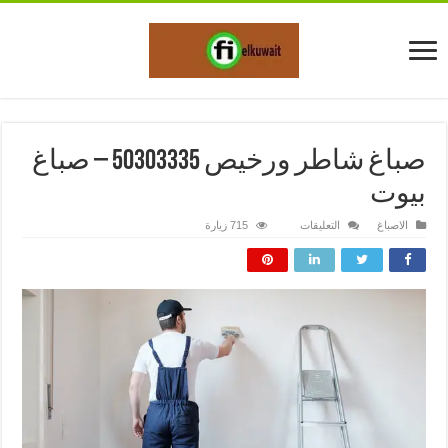
صباغ شاطر ورخيص 50303335 – صباغ
بيوت
على
الاصباغ
التعليقات
715 زيارة
صباغ
شاطر
ورخيص
50303335
–
صباغ
بيوت
مغلقة