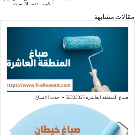
الكويت خدمه 24 ساعه
مقالات مشابهة
صباغ المنطقه العاشره 50303335 – احدث الاصباغ