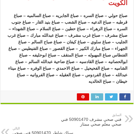
الكويت
صباغ حولي – صباغ السره – صباغ الجابريه – صباغ السالميه – صباغ
قرطبه – صباغ الدعيه – صباغ الشعب – صباغ بنيد القار – صباغ جنوب
السره – صباغ الزهراء – صباغ حطين – صباغ السلام – صباغ الشهداء –
صباغ مشرف – صباغ غرب مشرف – صباغ عبدالله مبارك – صباغ غرب
الجليب – صباغ سلوي – صباغ كيفان – صباغ صباح السالم – صباغ
الجهراء – صباغ مبارك الكبير – صباغ القصور – صباغ الفنيطيس – صباغ
الفنطاس صباغ المهبوله – صباغ المنقف – صباغ ابوحليفه – صباغ
ابوالحصانيه – صباغ القادسيه – صباغ ضاحية عبدالله السالم – صباغ
الشاميه – صباغ الفحيحيل – صباغ الاحمدي – صباغ الوفره – صباغ ميناء
عبدالله – صباغ الفردوس – صباغ العقيله – صباغ الفروانيه – صباغ
خيطان – صباغ الخالديه
السابق
فني صحي مشرف 50901470 فني
صحي معلم صحي ممتاز
التالي
سباك شاطر 50901470 فني صحي