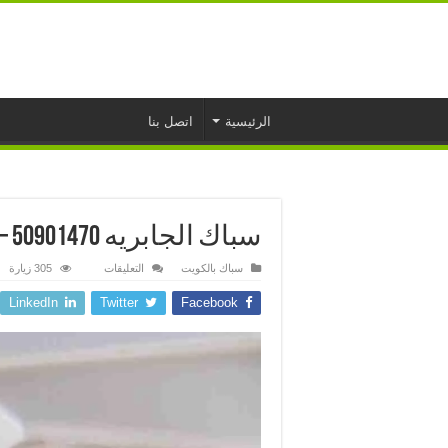
الرئيسية
اتصل بنا
سباك الجابريه 50901470 – فني صحي الكويت
على
سباك بالكويت
التعليقات
305 زيارة
سباك
الجابريه
LinkedIn
Twitter
Facebook
50901470
–
فني
صحي
الكويت
مغلقة