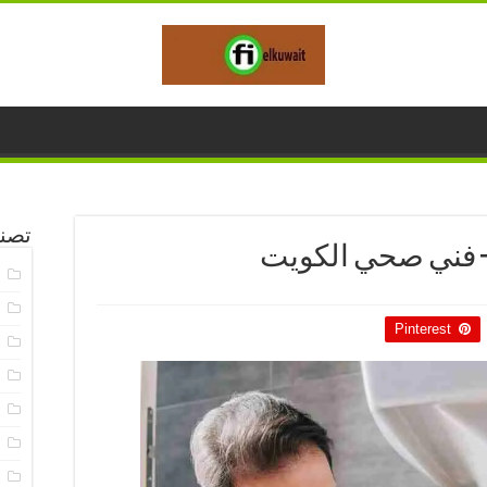
تصن
ا
خ
Pinterest
خ
خ
خ
خ
خ