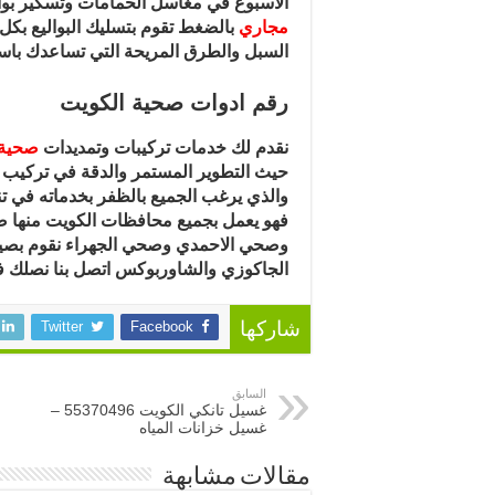
الاسبوع في مغاسل الحمامات وتسكير بوال
مجاري
بالضغط تقوم بتسليك البواليع بكل
السبل والطرق المريحة التي تساعدك با
رقم ادوات صحية الكويت
نقدم لك خدمات تركيبات وتمديدات
صحية
حيث التطوير المستمر والدقة في تركيب ق
والذي يرغب الجميع بالظفر بخدماته في ت
فهو يعمل بجميع محافظات الكويت منها 
وصحي الاحمدي وصحي الجهراء نقوم بصيا
الجاكوزي والشاوربوكس اتصل بنا نصلك
Twitter
Facebook
شاركها
السابق
غسيل تانكي الكويت 55370496 –
غسيل خزانات المياه
مقالات مشابهة