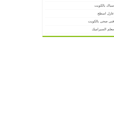
باك بالكويت
ازل اسطح
نى صحى بالكويت
علم السيراميك